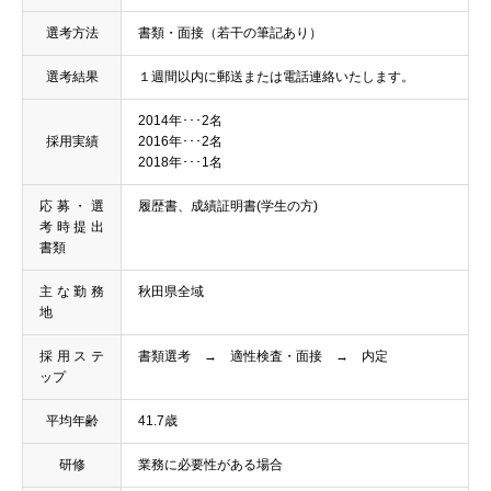
選考方法
書類・面接（若干の筆記あり）
選考結果
１週間以内に郵送または電話連絡いたします。
2014年･･･2名
採用実績
2016年･･･2名
2018年･･･1名
応募・選
履歴書、成績証明書(学生の方)
考時提出
書類
主な勤務
秋田県全域
地
採用ステ
書類選考 → 適性検査・面接 → 内定
ップ
平均年齢
41.7歳
研修
業務に必要性がある場合