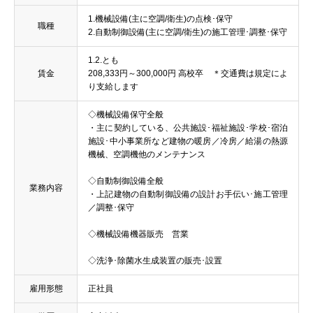
1.機械設備(主に空調/衛生)の点検･保守
職種
2.自動制御設備(主に空調/衛生)の施工管理･調整･保守
1.2.とも
賃金
208,333円～300,000円 高校卒 ＊交通費は規定によ
り支給します
◇機械設備保守全般
・主に契約している、公共施設･福祉施設･学校･宿泊
施設･中小事業所など建物の暖房／冷房／給湯の熱源
機械、空調機他のメンテナンス
◇自動制御設備全般
業務内容
・上記建物の自動制御設備の設計お手伝い･施工管理
／調整･保守
◇機械設備機器販売 営業
◇洗浄･除菌水生成装置の販売･設置
雇用形態
正社員