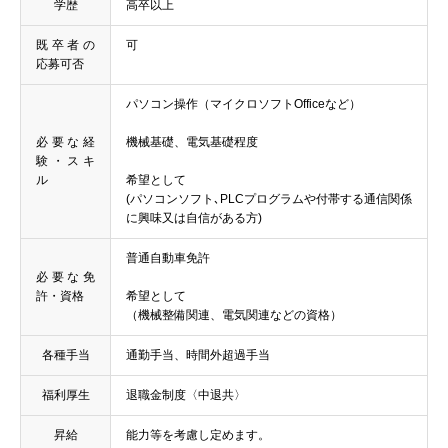
学歴
高卒以上
既卒者の
可
応募可否
パソコン操作（マイクロソフトOfficeなど）
必要な経
機械基礎、電気基礎程度
験・スキ
ル
希望として
(パソコンソフト､PLCプログラムや付帯する通信関係
に興味又は自信がある方)
普通自動車免許
必要な免
許・資格
希望として
（機械整備関連、電気関連などの資格）
各種手当
通勤手当、時間外超過手当
福利厚生
退職金制度〈中退共〉
昇給
能力等を考慮し定めます。